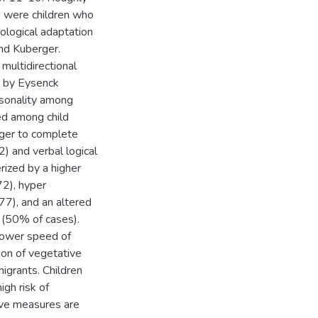
) were children who
iological adaptation
nd Kuberger.
multidirectional
d by Eysenck
sonality among
ed among child
nger to complete
2) and verbal logical
ized by a higher
72), hyper
77), and an altered
 (50% of cases).
slower speed of
ion of vegetative
igrants. Children
igh risk of
ive measures are