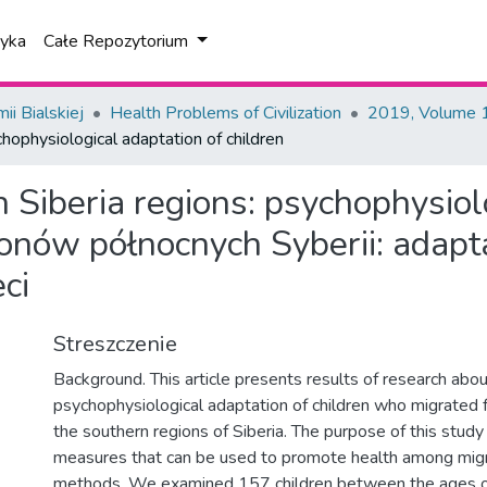
tyka
Całe Repozytorium
i Bialskiej
Health Problems of Civilization
2019, Volume 1
chophysiological adaptation of children
 Siberia regions: psychophysiol
ionów północnych Syberii: adapt
ci
Streszczenie
Background. This article presents results of research abo
psychophysiological adaptation of children who migrated 
the southern regions of Siberia. The purpose of this stud
measures that can be used to promote health among migr
methods. We examined 157 children between the ages 