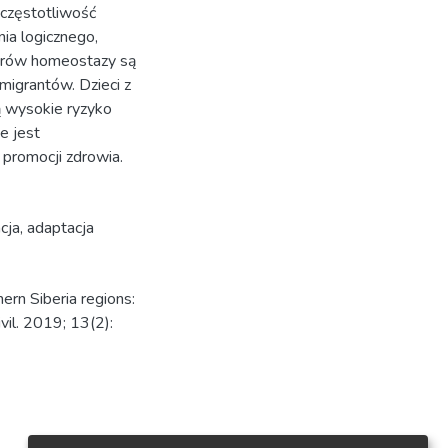
częstotliwość
nia logicznego,
trów homeostazy są
migrantów. Dzieci z
ą wysokie ryzyko
e jest
promocji zdrowia.
cja
,
adaptacja
ern Siberia regions:
vil. 2019; 13(2):