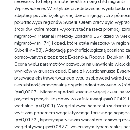
necessary to help promote health among child migrants.
Wprowadzenie. W artykule przedstawiono wyniki badań 
adaptacji psychofizjologicznej dzieci migrujących z północ
południowych regionów Syberii. Celem pracy było wypra
środków, które można wykorzystać na rzecz promocji zdr
migrantów. Materiał i metody. Zbadano 157 dzieci w wieku
migrantów (n=74) i dzieci, które stale mieszkały w region
Syberii (n=83). Adaptację psychofizjologiczną oceniano
opracowanych przez przez Eysencka, Rogova, Belokon i K
Ocena wielu parametrów pozwoliła na ujawnienie wielok
wyników w grupach dzieci. Dane z kwestionariusza Eyse
przewagę ekstrawertycznego typu osobowości wśród dzie
niestabilność emocjonalną częściej odnotowywano wśród
(p=0,0007). Migranci spędzali znacznie więcej czasu na
psychologicznych: ilościowy wskaźnik uwagi (p=0,0042) i
werbalne (p<0,001). Wegetatywna homeostaza charakte
wyższym poziomem wegetatywnego tonicznego napięci
(p=0,0172), hipersympatycznym wariantem tonicznej rea
wegetatywnej (p=0,0377), zmienionym typem reakcji he