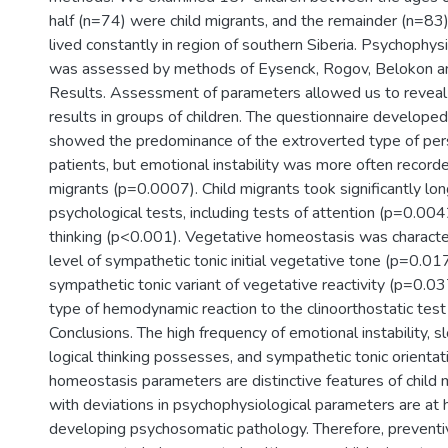
half (n=74) were child migrants, and the remainder (n=83
lived constantly in region of southern Siberia. Psychophys
was assessed by methods of Eysenck, Rogov, Belokon a
Results. Assessment of parameters allowed us to reveal 
results in groups of children. The questionnaire develope
showed the predominance of the extroverted type of per
patients, but emotional instability was more often record
migrants (p=0.0007). Child migrants took significantly lo
psychological tests, including tests of attention (p=0.004
thinking (p<0.001). Vegetative homeostasis was character
level of sympathetic tonic initial vegetative tone (p=0.01
sympathetic tonic variant of vegetative reactivity (p=0.03
type of hemodynamic reaction to the clinoorthostatic test
Conclusions. The high frequency of emotional instability, 
logical thinking possesses, and sympathetic tonic orientat
homeostasis parameters are distinctive features of child m
with deviations in psychophysiological parameters are at h
developing psychosomatic pathology. Therefore, prevent