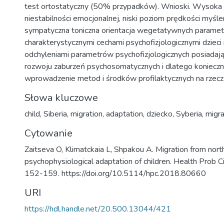
test ortostatyczny (50% przypadków). Wnioski. Wysoka 
niestabilności emocjonalnej, niski poziom prędkości myśle
sympatyczna toniczna orientacja wegetatywnych parame
charakterystycznymi cechami psychofizjologicznymi dzieci 
odchyleniami parametrów psychofizjologicznych posiadaj
rozwoju zaburzeń psychosomatycznych i dlatego konieczn
wprowadzenie metod i środków profilaktycznych na rzecz 
Słowa kluczowe
child
,
Siberia
,
migration
,
adaptation
,
dziecko
,
Syberia
,
migra
Cytowanie
Zaitseva O, Klimatckaia L, Shpakou A. Migration from north
psychophysiological adaptation of children. Health Prob Ci
152-159. https://doi.org/10.5114/hpc.2018.80660
URI
https://hdl.handle.net/20.500.13044/421