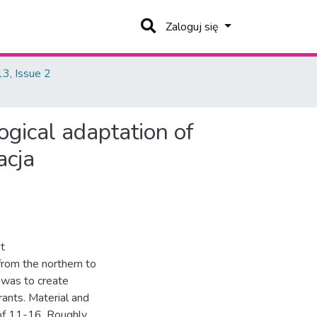
Zaloguj się
3, Issue 2
ogical adaptation of
acja
ut
from the northern to
y was to create
ants. Material and
of 11-16. Roughly