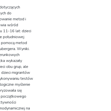
dotyczących
nych do
cowanie metod i
owia wśród
 11-16 lat: dzieci
ie południowej
 za pomocą metod
ubergera. Wyniki.
ierunkowych
ncka wykazały
ci obu grup, ale
 dzieci migrantów
 wykonywaniu testów
 logiczne myślenie
ryzowała się
a początkowego
ktywności
modynamicznej na