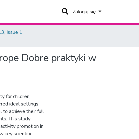
Zaloguj się
3, Issue 1
urope
Dobre praktyki w
y for children,
ered ideal settings
 to achieve their full
nts. This study
activity promotion in
 key scientific