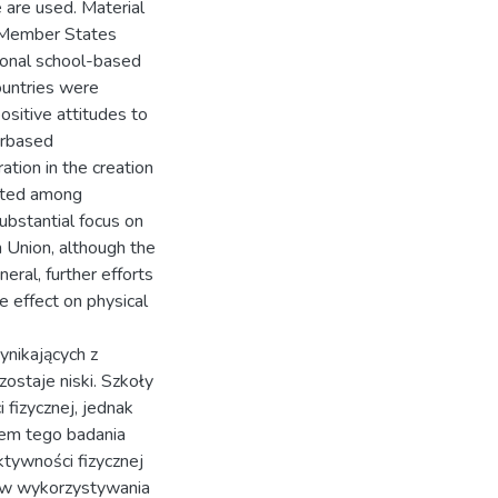
are used. Material
 Member States
ional school-based
ountries were
positive attitudes to
erbased
ration in the creation
grated among
ubstantial focus on
n Union, although the
eral, further efforts
ve effect on physical
nikających z
zostaje niski. Szkoły
fizycznej, jednak
lem tego badania
ktywności fizycznej
bów wykorzystywania