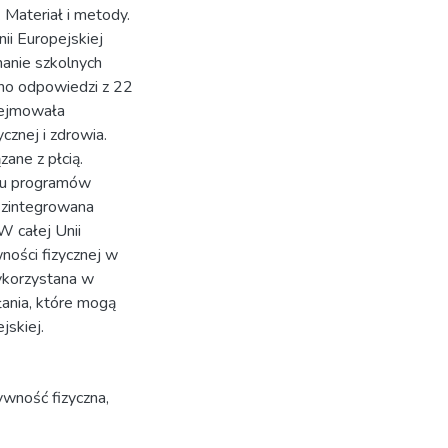
ateriał i metody.
i Europejskiej
nanie szkolnych
ano odpowiedzi z 22
bejmowała
znej i zdrowia.
ane z płcią.
iu programów
i zintegrowana
W całej Unii
ności fizycznej w
ykorzystana w
łania, które mogą
jskiej.
ywność fizyczna
,