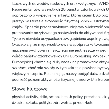
kluczowych dowodów naukowych oraz wytycznych WHO. M
Reprezentantów wszystkich 28 państw członkowskich Uni
poproszono o wypełnienie ankiety, której celem było poz
praktyk w zakresie aktywności fizycznej. Wyniki. Otrzym
krajów. Spośród przedstawionych inicjatyw większość o
promowanie pozytywnego nastawienia do aktywności fizyc
Tylko w niewielu przypadkach uwzględniono aspekty związ
Okazało się, że międzysektorowa współpraca w tworzen
nauczania wychowania fizycznego nie jest jeszcze w pełn
wśród państw członkowskich Unii Europejskiej. Wnioski. 
Europejskiej kładzie się duży nacisk na promowanie aktyw
szkołach, choć rola szkoły w tym zakresie powinna być w
większym stopniu. Reasumując, należy podjąć dalsze dzia
podnieść poziom aktywności fizycznej dzieci w Unii Europe
Słowa kluczowe
physical activity
,
child
,
school
,
health policy
,
preschool
,
akt
dziecko
,
szkoła
,
polityka zdrowotna
,
przedszkole