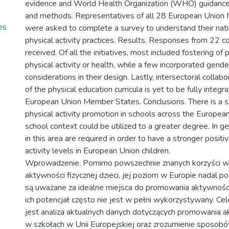
evidence and World Health Organization (WHO) guidance 
and methods. Representatives of all 28 European Union
es
were asked to complete a survey to understand their nat
physical activity practices. Results. Responses from 22 c
received. Of all the initiatives, most included fostering of 
physical activity or health, while a few incorporated gend
considerations in their design. Lastly, intersectoral collabo
of the physical education curricula is yet to be fully inte
European Union Member States. Conclusions. There is a s
physical activity promotion in schools across the Europea
school context could be utilized to a greater degree. In gen
in this area are required in order to have a stronger positi
activity levels in European Union children.
Wprowadzenie. Pomimo powszechnie znanych korzyści wy
aktywności fizycznej dzieci, jej poziom w Europie nadal po
są uważane za idealne miejsca do promowania aktywności 
ich potencjał często nie jest w pełni wykorzystywany. Ce
jest analiza aktualnych danych dotyczących promowania a
w szkołach w Unii Europejskiej oraz zrozumienie sposo