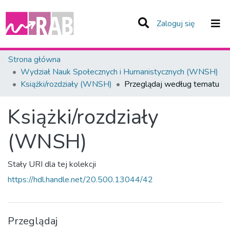
(current)
Zaloguj się
Zespoły i Kolekcje
Strona główna
Wydział Nauk Społecznych i Humanistycznych (WNSH)
Całe Repozytorium
Książki/rozdziały (WNSH)
Przeglądaj według tematu
Książki/rozdziały
(WNSH)
Stały URI dla tej kolekcji
https://hdl.handle.net/20.500.13044/42
Przeglądaj