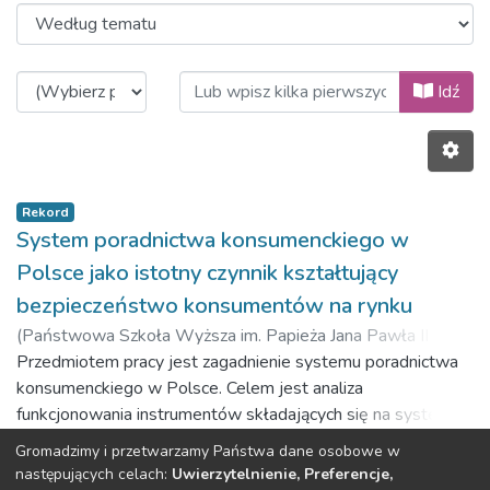
Przeglądanie Książki/rozdziały 
Idź
Rekord
System poradnictwa konsumenckiego w
Polsce jako istotny czynnik kształtujący
bezpieczeństwo konsumentów na rynku
(
Państwowa Szkoła Wyższa im. Papieża Jana Pawła II w
Białej Podlaskiej,
Przedmiotem pracy jest zagadnienie systemu poradnictwa
2020
)
Filipiak, Olga
konsumenckiego w Polsce. Celem jest analiza
funkcjonowania instrumentów składających się na system
poradnictwa konsumenckiego, rozpatrywanych w kontekście
Gromadzimy i przetwarzamy Państwa dane osobowe w
kształtowania bezpieczeństwa konsumentów na rynku.
Poprzedni
Następny
następujących celach:
Uwierzytelnienie, Preferencje,