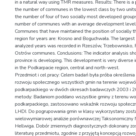
in a natural way using TMR measures. Results: There is a p
the number of communes in the lowest class by two units
the number of four of two socially most developed group
number of communes with an average development level 
Communes that have maintained the position of socially th
region for years are: Krosno and Boguchwała. The largest 
analyzed years was recorded in Rzeszów, Trzebownisko,
Ostrów communes. Conclusions: The indicator analysis sh
province is developing. This development is very diverse in
in the Podkarpacie region, central and north-west.
Przedmiot i cel pracy: Celem badań była próba określenia
rozwoju społecznego wszystkich gmin na terenie wojew
podkarpackiego w dwóch okresach badawczych 2003 i 201
metody: Badaniom poddano wszystkie gminy z terenu 
podkarpackiego, zastosowano wskaźnik rozwoju społeczn
LHDI. Do pogrupowania gmin w klasy wykorzystany zosta
wielowymiarowej analizie porównawczej Taksonomiczny 
Hellwiga. Dobór zmiennych diagnostycznych dokonany zos
literaturę przedmiotu, zgodnie z przyjętą koncepcją rozwo