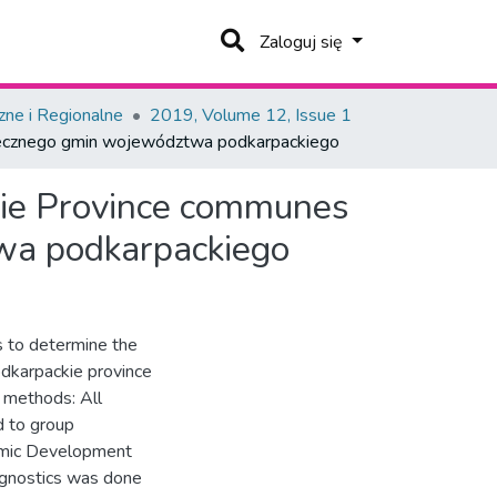
Zaloguj się
zne i Regionalne
2019, Volume 12, Issue 1
połecznego gmin województwa podkarpackiego
ckie Province communes
wa podkarpackiego
s to determine the
odkarpackie province
 methods: All
d to group
nomic Development
agnostics was done