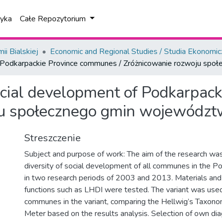
tyka
Całe Repozytorium
i Bialskiej
Economic and Regional Studies / Studia Ekonomic
 of Podkarpackie Province communes / Zróżnicowanie rozwoju s
 social development of Podkarpa
ju społecznego gmin województ
Streszczenie
Subject and purpose of work: The aim of the research wa
diversity of social development of all communes in the P
in two research periods of 2003 and 2013. Materials and
functions such as LHDI were tested. The variant was use
communes in the variant, comparing the Hellwig’s Taxo
Meter based on the results analysis. Selection of own di