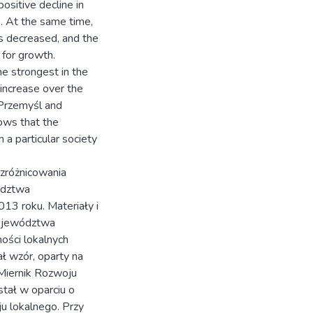
ositive decline in
. At the same time,
s decreased, and the
for growth.
e strongest in the
increase over the
 Przemyśl and
ows that the
 a particular society
 zróżnicowania
ództwa
3 roku. Materiały i
województwa
ości lokalnych
ł wzór, oparty na
Miernik Rozwoju
tał w oparciu o
ju lokalnego. Przy