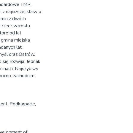
tandardowe TMR.
z najniższej klasy o
 gmin z dwóch
 rzecz wzrostu
tóre od lat
o gmina miejska
adanych lat
yśl oraz Ostrów.
się rozwija. Jednak
minach. Najszybszy
łnocno-zachodnim
ment
,
Podkarpacie
,
development of