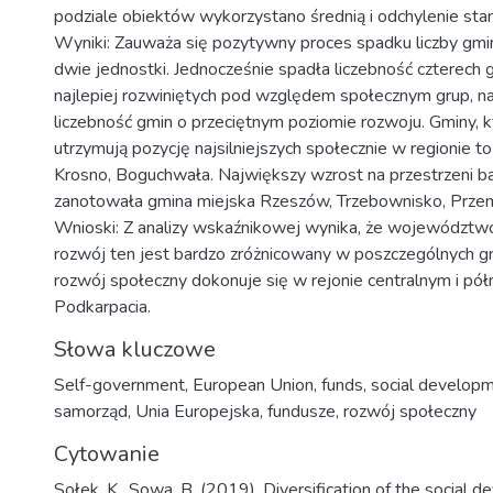
podziale obiektów wykorzystano średnią i odchylenie s
Wyniki: Zauważa się pozytywny proces spadku liczby gmin 
dwie jednostki. Jednocześnie spadła liczebność czterech
najlepiej rozwiniętych pod względem społecznym grup, na
liczebność gmin o przeciętnym poziomie rozwoju. Gminy, k
utrzymują pozycję najsilniejszych społecznie w regionie t
Krosno, Boguchwała. Największy wzrost na przestrzeni b
zanotowała gmina miejska Rzeszów, Trzebownisko, Przem
Wnioski: Z analizy wskaźnikowej wynika, że województwo 
rozwój ten jest bardzo zróżnicowany w poszczególnych g
rozwój społeczny dokonuje się w rejonie centralnym i pó
Podkarpacia.
Słowa kluczowe
Self-government
,
European Union
,
funds
,
social develop
samorząd
,
Unia Europejska
,
fundusze
,
rozwój społeczny
Cytowanie
Sołek, K., Sowa, B. (2019). Diversification of the social 