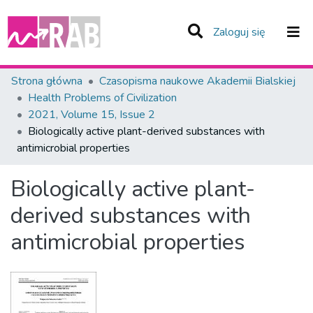
(current)
Zaloguj się
Zespoły i Kolekcje
Strona główna
Czasopisma naukowe Akademii Bialskiej
Health Problems of Civilization
Statystyka
2021, Volume 15, Issue 2
Biologically active plant-derived substances with
Całe Repozytorium
antimicrobial properties
Biologically active plant-
derived substances with
antimicrobial properties