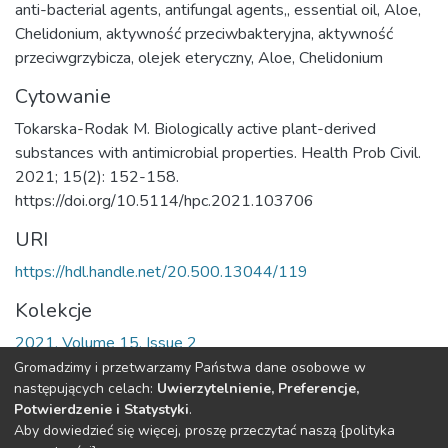
anti-bacterial agents
,
antifungal agents,
,
essential oil
,
Aloe
,
Chelidonium
,
aktywność przeciwbakteryjna
,
aktywność
przeciwgrzybicza
,
olejek eteryczny
,
Aloe
,
Chelidonium
Cytowanie
Tokarska-Rodak M. Biologically active plant-derived
substances with antimicrobial properties. Health Prob Civil.
2021; 15(2): 152-158.
https://doi.org/10.5114/hpc.2021.103706
URI
https://hdl.handle.net/20.500.13044/119
Kolekcje
2021, Volume 15, Issue 2
Gromadzimy i przetwarzamy Państwa dane osobowe w
Cała strona rekordu
następujących celach:
Uwierzytelnienie, Preferencje,
Potwierdzenie i Statystyki
.
Aby dowiedzieć się więcej, proszę przeczytać naszą {polityka