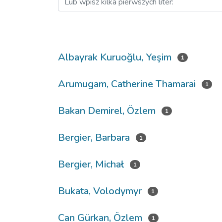
Albayrak Kuruoğlu, Yeşim
1
Arumugam, Catherine Thamarai
1
Bakan Demirel, Özlem
1
Bergier, Barbara
1
Bergier, Michał
1
Bukata, Volodymyr
1
Can Gürkan, Özlem
1