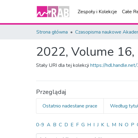
Zespoły i Kolekcje
Całe R
Strona główna
Czasopisma naukowe Akademi
2022, Volume 16, 
Stały URI dla tej kolekcji
https://hdl.handle.n
Przeglądaj
Ostatnio nadesłane prace
Według tytu
Przeglądanie 2022, Volum
0-9
A
B
C
D
E
F
G
H
I
J
K
L
M
N
O
P