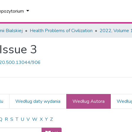
epozytorium
i Bialskiej
Health Problems of Civilization
2022, Volume 1
Issue 3
et/20.500.13044/906
łu
Według daty wydania
Według Autora
Według
e 16, Issue 3 według Autor
Q
R
S
T
U
V
W
X
Y
Z