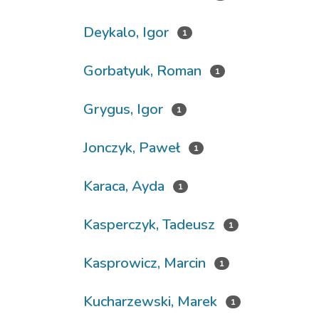
Deykalo, Igor
1
Gorbatyuk, Roman
1
Grygus, Igor
1
Jonczyk, Paweł
1
Karaca, Ayda
1
Kasperczyk, Tadeusz
1
Kasprowicz, Marcin
1
Kucharzewski, Marek
1