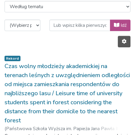
Przeglądanie 2020, Volume 14, Iss
Idź
Rekord
Czas wolny młodzieży akademickiej na
terenach leśnych z uwzględnieniem odległości
od miejsca zamieszkania respondentów do
najbliższego lasu / Leisure time of university
students spent in forest considering the
distance from their domicile to the nearest
forest
(
Państwowa Szkoła Wyższa im. Papieża Jana Pawła II w