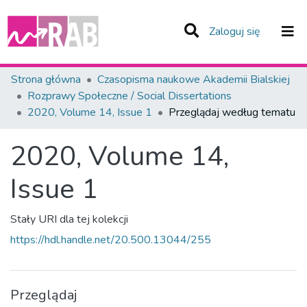
(current)
Zaloguj się
Zespoły i Kolekcje
Strona główna
Czasopisma naukowe Akademii Bialskiej
Rozprawy Społeczne / Social Dissertations
Całe Repozytorium
2020, Volume 14, Issue 1
Przeglądaj według tematu
2020, Volume 14,
Issue 1
Stały URI dla tej kolekcji
https://hdl.handle.net/20.500.13044/255
Przeglądaj